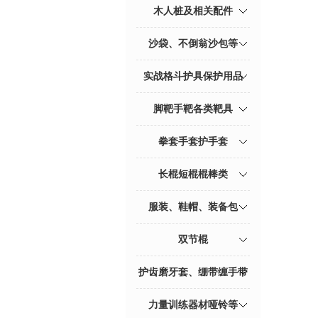
木人桩及相关配件
沙袋、不倒翁沙包等
实战格斗护具保护用品
脚靶手靶各类靶具
拳套手套护手套
长棍短棍棍棒类
服装、鞋帽、装备包
双节棍
护齿磨牙套、绷带缠手带
力量训练器材哑铃等