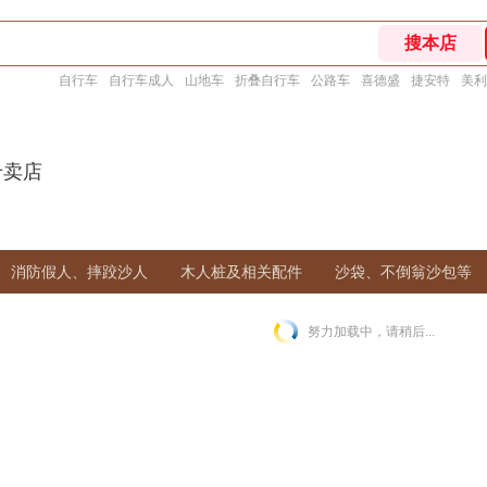
自行车
自行车成人
山地车
折叠自行车
公路车
喜德盛
捷安特
美利
n专卖店
消防假人、摔跤沙人
木人桩及相关配件
沙袋、不倒翁沙包等
努力加载中，请稍后...