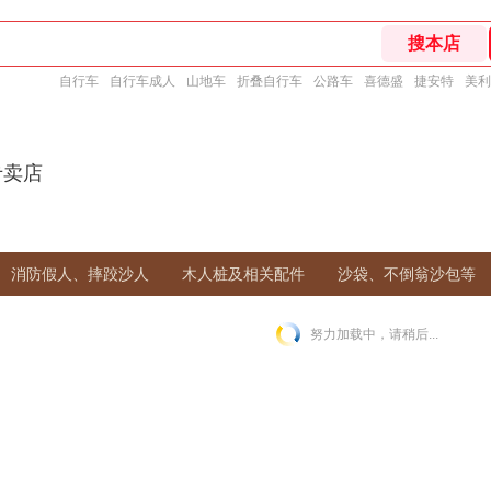
自行车
自行车成人
山地车
折叠自行车
公路车
喜德盛
捷安特
美利
n专卖店
消防假人、摔跤沙人
木人桩及相关配件
沙袋、不倒翁沙包等
努力加载中，请稍后...