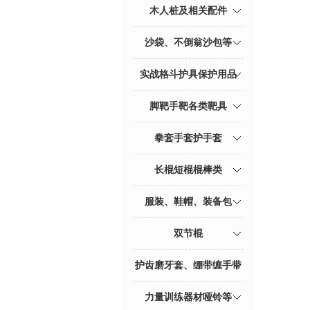
木人桩及相关配件
沙袋、不倒翁沙包等
实战格斗护具保护用品
脚靶手靶各类靶具
拳套手套护手套
长棍短棍棍棒类
服装、鞋帽、装备包
双节棍
护齿磨牙套、绷带缠手带
力量训练器材哑铃等